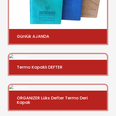
Günlük AJANDA
Termo Kapaklı DEFTER
ORGANIZER Lüks Defter Termo Deri
Kapak