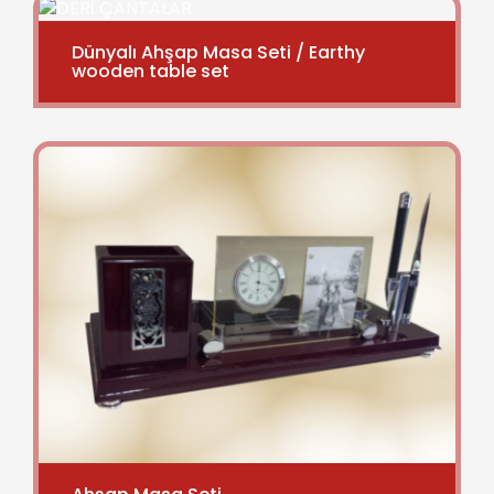
Dünyalı Ahşap Masa Seti / Earthy
wooden table set